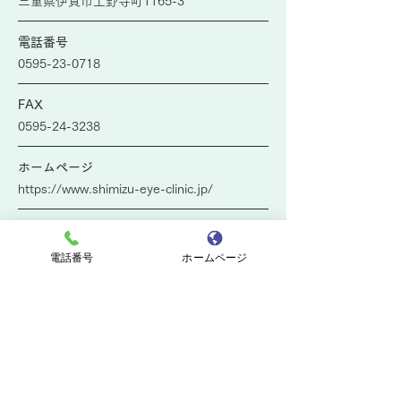
三重県伊賀市上野寺町1165-3
電話番号
0595-23-0718
FAX
0595-24-3238
ホームページ
https://www.shimizu-eye-clinic.jp/
アクセス
伊賀鉄道伊賀線 広小路駅より徒歩約2分
電話番号
ホームページ
駐車場
医院建物1階 9台、医院正面 6台
※調剤薬局さんにも停められます。
診療科目
眼科